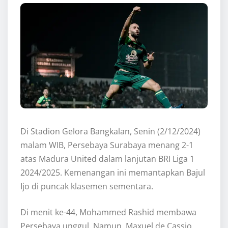
Di Stadion Gelora Bangkalan, Senin (2/12/2024)
malam WIB, Persebaya Surabaya menang 2-1
atas Madura United dalam lanjutan BRI Liga 1
2024/2025. Kemenangan ini memantapkan Bajul
Ijo di puncak klasemen sementara.
Di menit ke-44, Mohammed Rashid membawa
Persebaya unggul. Namun, Maxuel de Cassio