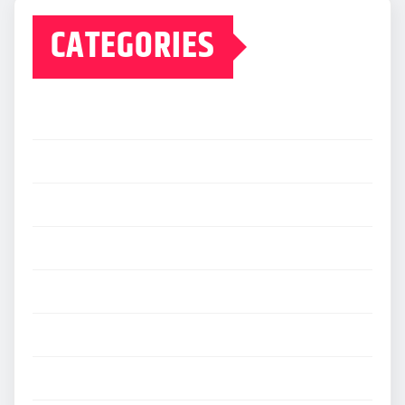
CATEGORIES
AG Asian Gaming
Ameba
BBN Gaming
Berita
Casino Online
CQ9
Dream Tech