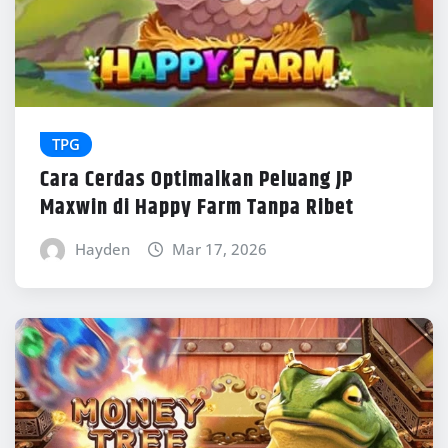
TPG
Cara Cerdas Optimalkan Peluang JP
Maxwin di Happy Farm Tanpa Ribet
Hayden
Mar 17, 2026