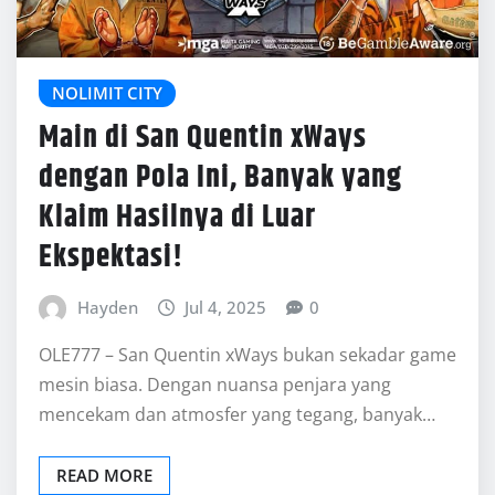
NOLIMIT CITY
Main di San Quentin xWays
dengan Pola Ini, Banyak yang
Klaim Hasilnya di Luar
Ekspektasi!
Hayden
Jul 4, 2025
0
OLE777 – San Quentin xWays bukan sekadar game
mesin biasa. Dengan nuansa penjara yang
mencekam dan atmosfer yang tegang, banyak…
READ MORE