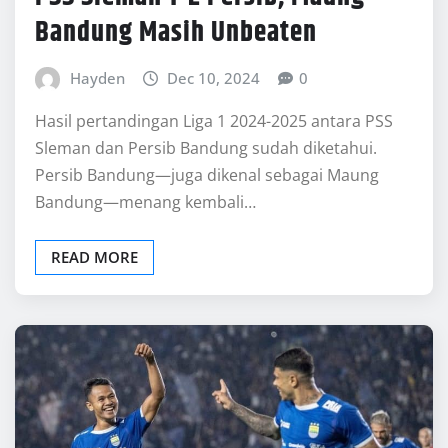
Bandung Masih Unbeaten
Hayden
Dec 10, 2024
0
Hasil pertandingan Liga 1 2024-2025 antara PSS
Sleman dan Persib Bandung sudah diketahui.
Persib Bandung—juga dikenal sebagai Maung
Bandung—menang kembali…
READ MORE