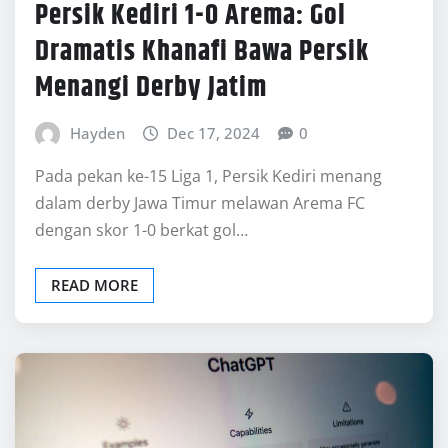
Persik Kediri 1-0 Arema: Gol
Dramatis Khanafi Bawa Persik
Menangi Derby Jatim
Hayden
Dec 17, 2024
0
Pada pekan ke-15 Liga 1, Persik Kediri menang
dalam derby Jawa Timur melawan Arema FC
dengan skor 1-0 berkat gol…
READ MORE