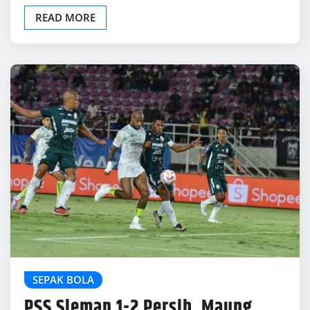
READ MORE
SEPAK BOLA
PSS Sleman 1-2 Persib, Maung