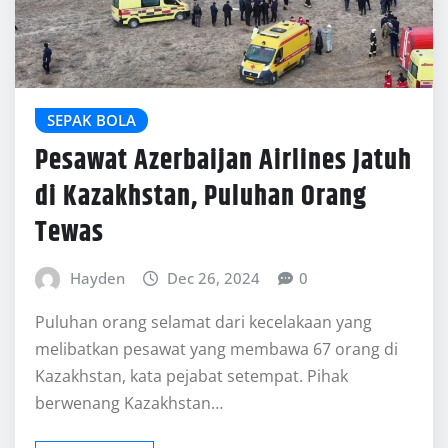
SEPAK BOLA
Pesawat Azerbaijan Airlines Jatuh
di Kazakhstan, Puluhan Orang
Tewas
Hayden
Dec 26, 2024
0
Puluhan orang selamat dari kecelakaan yang
melibatkan pesawat yang membawa 67 orang di
Kazakhstan, kata pejabat setempat. Pihak
berwenang Kazakhstan…