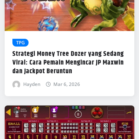
TPG
Strategi Money Tree Dozer yang Sedang
Viral: Cara Pemain Mengincar JP Maxwin
dan Jackpot Beruntun
Hayden
Mar 6, 2026