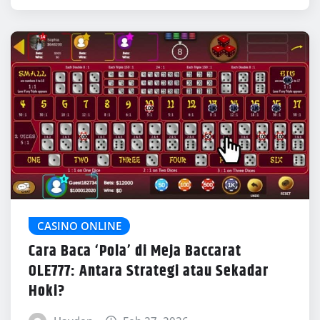
CASINO ONLINE
Cara Baca ‘Pola’ di Meja Baccarat
OLE777: Antara Strategi atau Sekadar
Hoki?