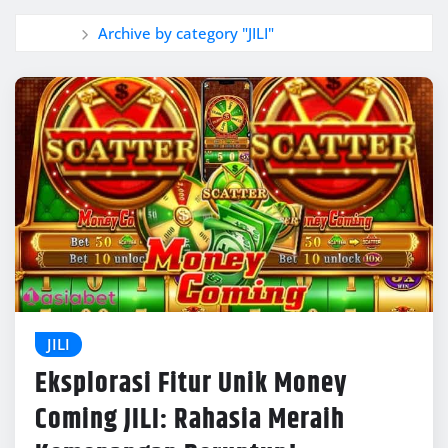
Home
Archive by category "JILI"
JILI
Eksplorasi Fitur Unik Money
Coming JILI: Rahasia Meraih