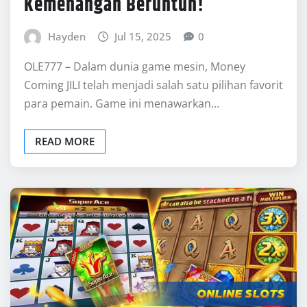
Kemenangan Beruntun!
Hayden
Jul 15, 2025
0
OLE777 – Dalam dunia game mesin, Money
Coming JILI telah menjadi salah satu pilihan favorit
para pemain. Game ini menawarkan…
READ MORE