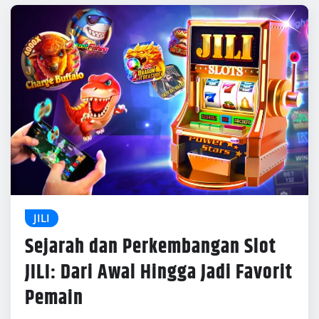
JILI
Sejarah dan Perkembangan Slot
JILI: Dari Awal Hingga Jadi Favorit
Pemain