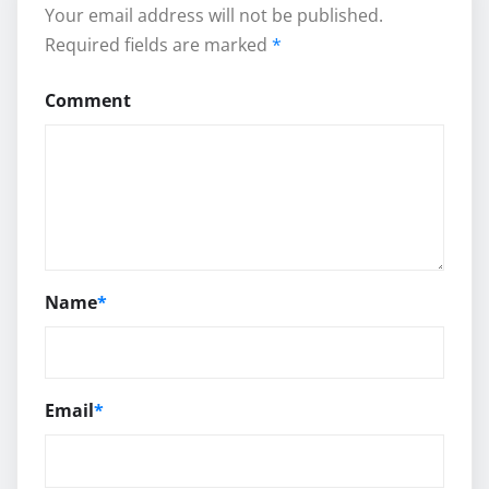
Your email address will not be published.
Required fields are marked
*
Comment
Name
*
Email
*