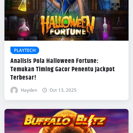
PLAYTECH
Analisis Pola Halloween Fortune:
Temukan Timing Gacor Penentu Jackpot
Terbesar!
Hayden
Oct 13, 2025