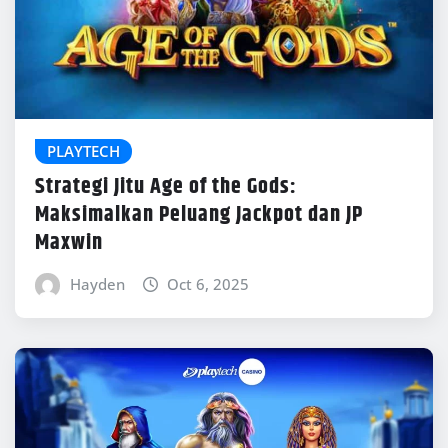
PLAYTECH
Strategi Jitu Age of the Gods:
Maksimalkan Peluang Jackpot dan JP
Maxwin
Hayden
Oct 6, 2025