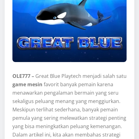
OLE777 –
Great Blue Playtech menjadi salah satu
game mesin
favorit banyak pemain karena
menawarkan pengalaman bermain yang seru
sekaligus peluang menang yang menggiurkan.
Meskipun terlihat sederhana, banyak pemain
pemula yang sering melewatkan strategi penting
yang bisa meningkatkan peluang kemenangan.
Dalam artikel ini, kita akan membahas strategi