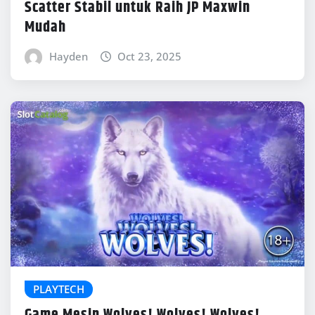
Scatter Stabil untuk Raih JP Maxwin
Mudah
Hayden
Oct 23, 2025
PLAYTECH
Game Mesin Wolves! Wolves! Wolves!