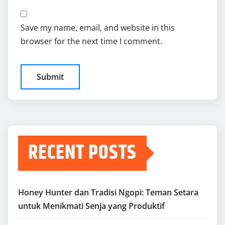
Save my name, email, and website in this
browser for the next time I comment.
RECENT POSTS
Honey Hunter dan Tradisi Ngopi: Teman Setara
untuk Menikmati Senja yang Produktif