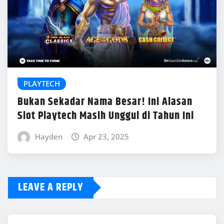
PLAYTECH
Bukan Sekadar Nama Besar! Ini Alasan
Slot Playtech Masih Unggul di Tahun Ini
Hayden
Apr 23, 2025
LEAVE A REPLY