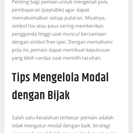
Penting bagi pemain untuk mengenali pola
pembayaran (paytable) agar dapat
memaksimalkan setiap putaran. Misalnya,
simbol hiu atau paus sering memberikan
pengganda tinggi saat muncul bersamaan
dengan simbol free spin. Dengan memahami
pola ini, pemain dapat membuat keputusan
yang lebih cerdas saat memilih taruhan.
Tips Mengelola Modal
dengan Bijak
Salah satu kesalahan terbesar pemain adalah
tidak mengatur modal dengan baik. Strategi