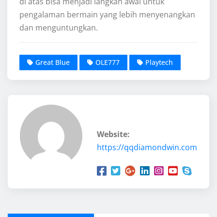
di atas bisa menjadi langkah awal untuk
pengalaman bermain yang lebih menyenangkan
dan menguntungkan.
Great Blue
OLE777
Playtech
Hayden
Website:
https://qqdiamondwin.com