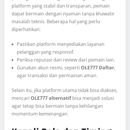
platform yang stabil dan transparan, pemain
dapat bermain dengan nyaman tanpa khawatir
masalah teknis. Beberapa hal yang perlu
diperhatikan:
Pastikan platform menyediakan layanan
pelanggan yang responsif.
Periksa reputasi dan review dari pemain lain.
Gunakan akun resmi, seperti
OLE777 Daftar
,
agar transaksi dan permainan aman.
Selain itu, jika platform utama tidak bisa diakses,
mencari
OLE777 alternatif
bisa menjadi solusi
agar tetap bisa bermain tanpa kehilangan
momentum kemenangan.