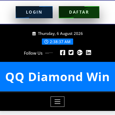
LOGIN
DAFTAR
Skip
Thursday, 6 August 2026
to
content
2:38:39 AM
Follow Us
QQ Diamond Win