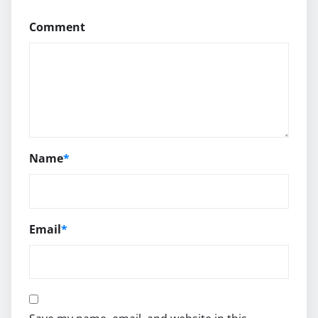
Comment
Name
*
Email
*