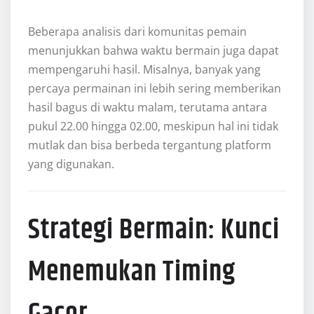
Beberapa analisis dari komunitas pemain
menunjukkan bahwa waktu bermain juga dapat
mempengaruhi hasil. Misalnya, banyak yang
percaya permainan ini lebih sering memberikan
hasil bagus di waktu malam, terutama antara
pukul 22.00 hingga 02.00, meskipun hal ini tidak
mutlak dan bisa berbeda tergantung platform
yang digunakan.
Strategi Bermain: Kunci
Menemukan Timing