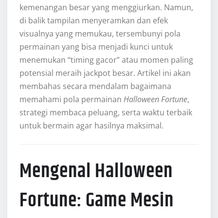
kemenangan besar yang menggiurkan. Namun,
di balik tampilan menyeramkan dan efek
visualnya yang memukau, tersembunyi pola
permainan yang bisa menjadi kunci untuk
menemukan “timing gacor” atau momen paling
potensial meraih jackpot besar. Artikel ini akan
membahas secara mendalam bagaimana
memahami pola permainan
Halloween Fortune
,
strategi membaca peluang, serta waktu terbaik
untuk bermain agar hasilnya maksimal.
Mengenal Halloween
Fortune: Game Mesin