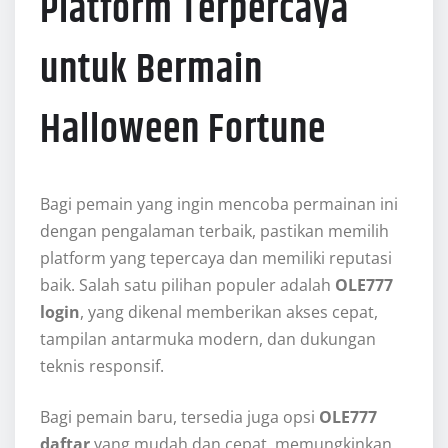
Platform Terpercaya
untuk Bermain
Halloween Fortune
Bagi pemain yang ingin mencoba permainan ini
dengan pengalaman terbaik, pastikan memilih
platform yang tepercaya dan memiliki reputasi
baik. Salah satu pilihan populer adalah
OLE777
login
, yang dikenal memberikan akses cepat,
tampilan antarmuka modern, dan dukungan
teknis responsif.
Bagi pemain baru, tersedia juga opsi
OLE777
daftar
yang mudah dan cepat, memungkinkan