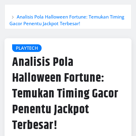
Home
Analisis Pola Halloween Fortune: Temukan Timing
Gacor Penentu Jackpot Terbesar!
PLAYTECH
Analisis Pola
Halloween Fortune:
Temukan Timing Gacor
Penentu Jackpot
Terbesar!