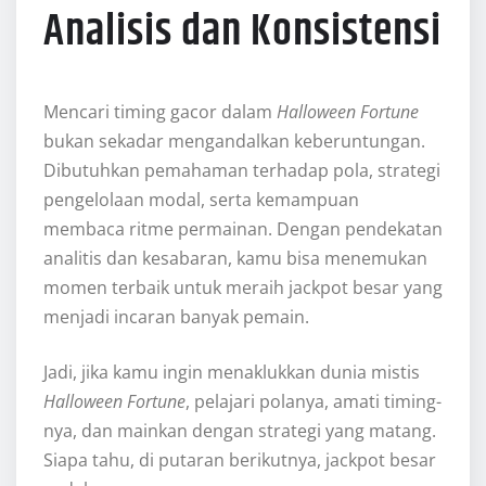
Analisis dan Konsistensi
Mencari timing gacor dalam
Halloween Fortune
bukan sekadar mengandalkan keberuntungan.
Dibutuhkan pemahaman terhadap pola, strategi
pengelolaan modal, serta kemampuan
membaca ritme permainan. Dengan pendekatan
analitis dan kesabaran, kamu bisa menemukan
momen terbaik untuk meraih jackpot besar yang
menjadi incaran banyak pemain.
Jadi, jika kamu ingin menaklukkan dunia mistis
Halloween Fortune
, pelajari polanya, amati timing-
nya, dan mainkan dengan strategi yang matang.
Siapa tahu, di putaran berikutnya, jackpot besar