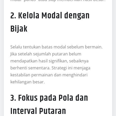
2. Kelola Modal dengan
Bijak
Selalu tentukan batas modal sebelum bermain.
Jika setelah sejumlah putaran belum
mendapatkan hasil signifikan, sebaiknya
berhenti sementara. Strategi ini menjaga
kestabilan permainan dan menghindari
kehilangan besar.
3. Fokus pada Pola dan
Interval Putaran