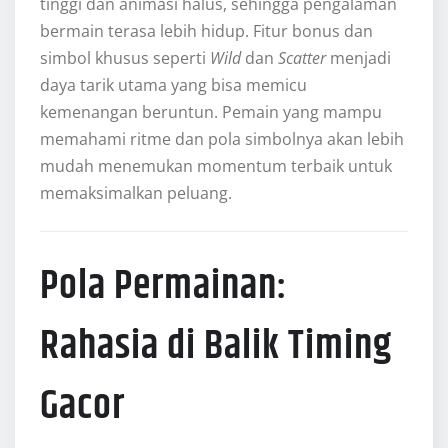
tinggi dan animasi halus, sehingga pengalaman
bermain terasa lebih hidup. Fitur bonus dan
simbol khusus seperti
Wild
dan
Scatter
menjadi
daya tarik utama yang bisa memicu
kemenangan beruntun. Pemain yang mampu
memahami ritme dan pola simbolnya akan lebih
mudah menemukan momentum terbaik untuk
memaksimalkan peluang.
Pola Permainan:
Rahasia di Balik Timing
Gacor