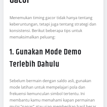
Gacor
Menemukan timing gacor tidak hanya tentang
keberuntungan, tetapi juga tentang strategi dan
konsistensi. Berikut beberapa tips untuk
memaksimalkan peluang:
1. Gunakan Mode Demo
Terlebih Dahulu
Sebelum bermain dengan saldo asli, gunakan
mode latihan untuk mempelajari pola dan
frekuensi kemunculan simbol tertentu. Ini
membantu kamu memahami kapan permainan
mulai “panas” atau siap memberikan hasil besar.