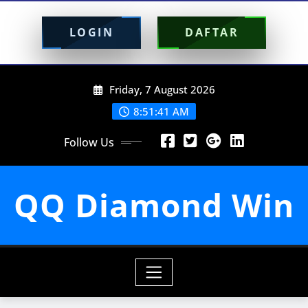
LOGIN
DAFTAR
Skip
Friday, 7 August 2026
to
content
8:51:43 AM
Follow Us
QQ Diamond Win