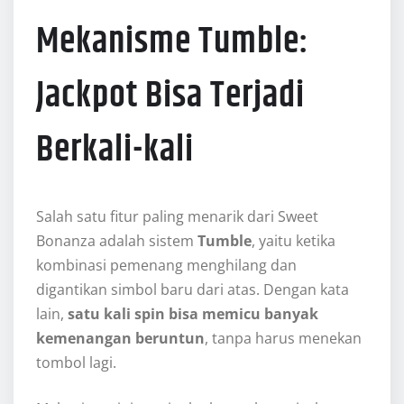
Mekanisme Tumble:
Jackpot Bisa Terjadi
Berkali-kali
Salah satu fitur paling menarik dari Sweet
Bonanza adalah sistem
Tumble
, yaitu ketika
kombinasi pemenang menghilang dan
digantikan simbol baru dari atas. Dengan kata
lain,
satu kali spin bisa memicu banyak
kemenangan beruntun
, tanpa harus menekan
tombol lagi.