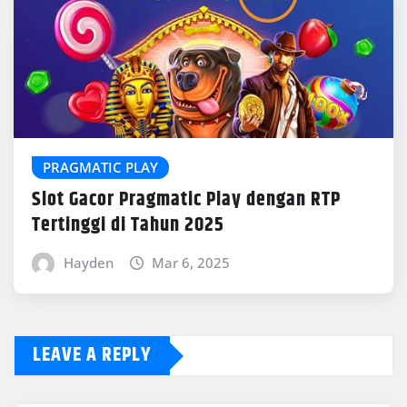
PRAGMATIC PLAY
Slot Gacor Pragmatic Play dengan RTP
Tertinggi di Tahun 2025
Hayden
Mar 6, 2025
LEAVE A REPLY