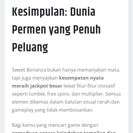
Kesimpulan: Dunia
Permen yang Penuh
Peluang
Sweet Bonanza bukan hanya memanjakan mata,
tapi juga menyajikan
kesempatan nyata
meraih jackpot besar
lewat fitur-fitur inovatif
seperti tumble, free spins, dan multiplier. Semua
elemen dikemas dalam balutan visual cerah dan
gameplay yang tidak membosankan.
Bagi kamu yang mencari game dengan