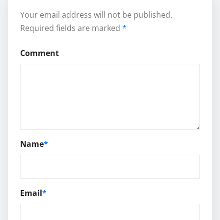
Your email address will not be published.
Required fields are marked
*
Comment
Name
*
Email
*