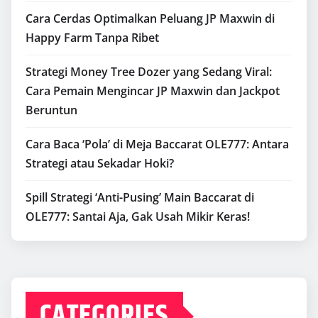
Cara Cerdas Optimalkan Peluang JP Maxwin di
Happy Farm Tanpa Ribet
Strategi Money Tree Dozer yang Sedang Viral:
Cara Pemain Mengincar JP Maxwin dan Jackpot
Beruntun
Cara Baca ‘Pola’ di Meja Baccarat OLE777: Antara
Strategi atau Sekadar Hoki?
Spill Strategi ‘Anti-Pusing’ Main Baccarat di
OLE777: Santai Aja, Gak Usah Mikir Keras!
CATEGORIES