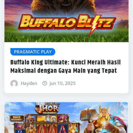
PRAGMATIC PLAY
Buffalo King Ultimate: Kunci Meraih Hasil
Maksimal dengan Gaya Main yang Tepat
Hayden
Jun 10, 2025