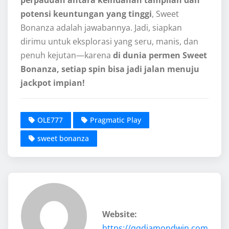
perpaduan antara keindahan tampilan dan
potensi keuntungan yang tinggi
, Sweet
Bonanza adalah jawabannya. Jadi, siapkan
dirimu untuk eksplorasi yang seru, manis, dan
penuh kejutan—karena
di dunia permen Sweet
Bonanza, setiap spin bisa jadi jalan menuju
jackpot impian!
OLE777
Pragmatic Play
sweet bonanza
Hayden
Website:
https://qqdiamondwin.com