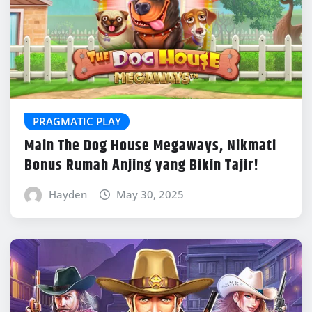
PRAGMATIC PLAY
Main The Dog House Megaways, Nikmati
Bonus Rumah Anjing yang Bikin Tajir!
Hayden
May 30, 2025