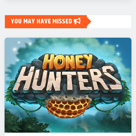
YOU MAY HAVE MISSED