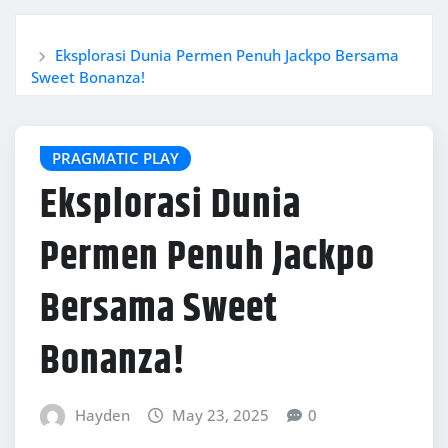
Home
Eksplorasi Dunia Permen Penuh Jackpo Bersama
Sweet Bonanza!
PRAGMATIC PLAY
Eksplorasi Dunia
Permen Penuh Jackpo
Bersama Sweet
Bonanza!
Hayden
May 23, 2025
0