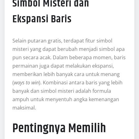
Simbol Misteri dan
Ekspansi Baris
Selain putaran gratis, terdapat fitur simbol
misteri yang dapat berubah menjadi simbol apa
pun secara acak. Dalam beberapa momen, baris
permainan juga dapat melakukan ekspansi,
memberikan lebih banyak cara untuk menang
(
ways to win
). Kombinasi antara baris yang lebih
banyak dan simbol misteri adalah formula
ampuh untuk menyentuh angka kemenangan
maksimal.
Pentingnya Memilih