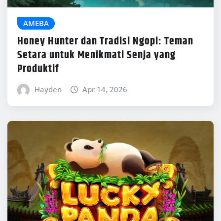
AMEBA
Honey Hunter dan Tradisi Ngopi: Teman
Setara untuk Menikmati Senja yang
Produktif
Hayden
Apr 14, 2026