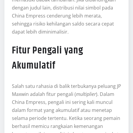
dengan judul lain, distribusi nilai simbol pada
China Empress cenderung lebih merata,
sehingga risiko kehilangan saldo secara cepat
dapat lebih diminimalisir.
Fitur Pengali yang
Akumulatif
Salah satu rahasia di balik terbukanya peluang JP
Maxwin adalah fitur pengali (
multiplier
). Dalam
China Empress, pengali ini sering kali muncul
dalam format yang akumulatif atau menetap
selama periode tertentu. Ketika seorang pemain
berhasil memicu rangkaian kemenangan