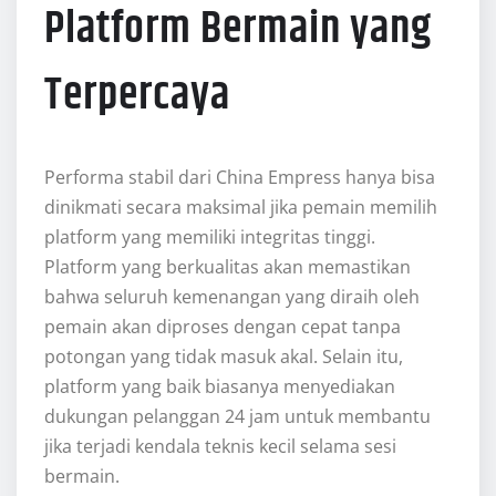
Platform Bermain yang
Terpercaya
Performa stabil dari China Empress hanya bisa
dinikmati secara maksimal jika pemain memilih
platform yang memiliki integritas tinggi.
Platform yang berkualitas akan memastikan
bahwa seluruh kemenangan yang diraih oleh
pemain akan diproses dengan cepat tanpa
potongan yang tidak masuk akal. Selain itu,
platform yang baik biasanya menyediakan
dukungan pelanggan 24 jam untuk membantu
jika terjadi kendala teknis kecil selama sesi
bermain.