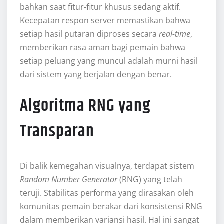
bahkan saat fitur-fitur khusus sedang aktif.
Kecepatan respon server memastikan bahwa
setiap hasil putaran diproses secara
real-time
,
memberikan rasa aman bagi pemain bahwa
setiap peluang yang muncul adalah murni hasil
dari sistem yang berjalan dengan benar.
Algoritma RNG yang
Transparan
Di balik kemegahan visualnya, terdapat sistem
Random Number Generator
(RNG) yang telah
teruji. Stabilitas performa yang dirasakan oleh
komunitas pemain berakar dari konsistensi RNG
dalam memberikan variansi hasil. Hal ini sangat