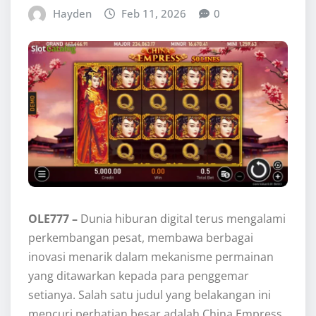
Hayden
Feb 11, 2026
0
OLE777 –
Dunia hiburan digital terus mengalami
perkembangan pesat, membawa berbagai
inovasi menarik dalam mekanisme permainan
yang ditawarkan kepada para penggemar
setianya. Salah satu judul yang belakangan ini
mencuri perhatian besar adalah China Empress.