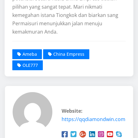
pilihan yang sangat tepat. Mari nikmati
kemegahan istana Tiongkok dan biarkan sang
Permaisuri menunjukkan jalan menuju
kemakmuran Anda.
Ameba
China Empress
OLE777
Hayden
Website:
https://qqdiamondwin.com