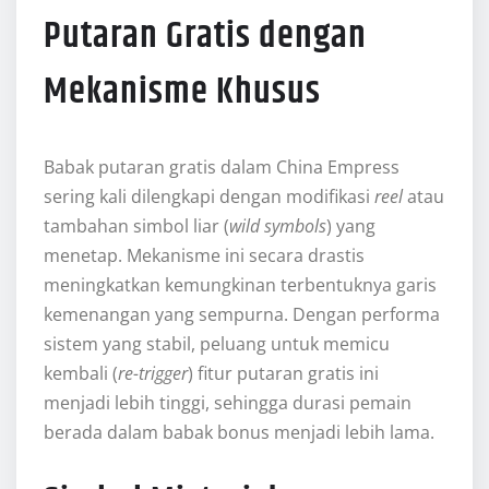
Putaran Gratis dengan
Mekanisme Khusus
Babak putaran gratis dalam China Empress
sering kali dilengkapi dengan modifikasi
reel
atau
tambahan simbol liar (
wild symbols
) yang
menetap. Mekanisme ini secara drastis
meningkatkan kemungkinan terbentuknya garis
kemenangan yang sempurna. Dengan performa
sistem yang stabil, peluang untuk memicu
kembali (
re-trigger
) fitur putaran gratis ini
menjadi lebih tinggi, sehingga durasi pemain
berada dalam babak bonus menjadi lebih lama.