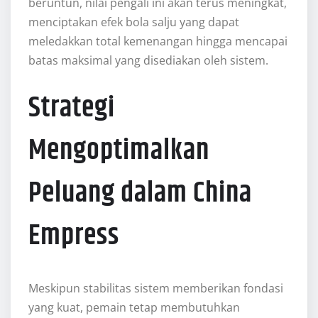
beruntun, nilai pengali ini akan terus meningkat,
menciptakan efek bola salju yang dapat
meledakkan total kemenangan hingga mencapai
batas maksimal yang disediakan oleh sistem.
Strategi
Mengoptimalkan
Peluang dalam China
Empress
Meskipun stabilitas sistem memberikan fondasi
yang kuat, pemain tetap membutuhkan