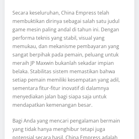
Secara keseluruhan, China Empress telah
membuktikan dirinya sebagai salah satu judul
game mesin paling andal di tahun ini. Dengan
performa teknis yang stabil, visual yang
memukau, dan mekanisme pembayaran yang
sangat berpihak pada pemain, peluang untuk
meraih JP Maxwin bukanlah sekadar impian
belaka. Stabilitas sistem memastikan bahwa
setiap pemain memiliki kesempatan yang adil,
sementara fitur-fitur inovatif di dalamnya
menyediakan jalan bagi siapa saja untuk
mendapatkan kemenangan besar.
Bagi Anda yang mencari pengalaman bermain
yang tidak hanya menghibur tetapi juga
potensial secara hasil, China Empress adalah