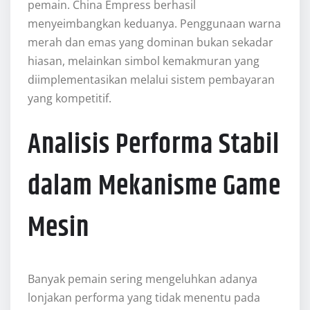
pemain. China Empress berhasil
menyeimbangkan keduanya. Penggunaan warna
merah dan emas yang dominan bukan sekadar
hiasan, melainkan simbol kemakmuran yang
diimplementasikan melalui sistem pembayaran
yang kompetitif.
Analisis Performa Stabil
dalam Mekanisme Game
Mesin
Banyak pemain sering mengeluhkan adanya
lonjakan performa yang tidak menentu pada