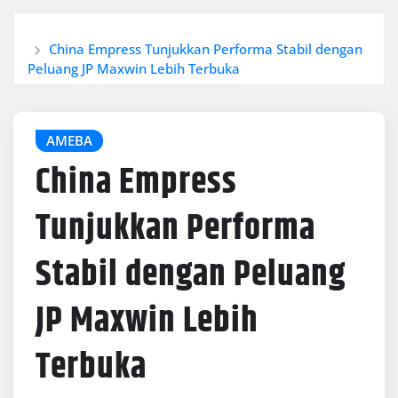
Home
China Empress Tunjukkan Performa Stabil dengan
Peluang JP Maxwin Lebih Terbuka
AMEBA
China Empress
Tunjukkan Performa
Stabil dengan Peluang
JP Maxwin Lebih
Terbuka