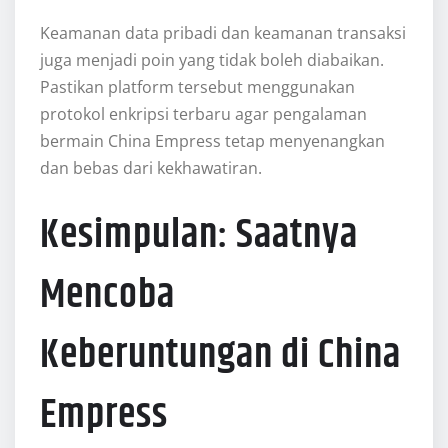
Keamanan data pribadi dan keamanan transaksi
juga menjadi poin yang tidak boleh diabaikan.
Pastikan platform tersebut menggunakan
protokol enkripsi terbaru agar pengalaman
bermain China Empress tetap menyenangkan
dan bebas dari kekhawatiran.
Kesimpulan: Saatnya
Mencoba
Keberuntungan di China
Empress