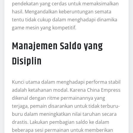
pendekatan yang cerdas untuk memaksimalkan
hasil. Mengandalkan keberuntungan semata
tentu tidak cukup dalam menghadapi dinamika
game mesin yang kompetitif.
Manajemen Saldo yang
Disiplin
Kunci utama dalam menghadapi performa stabil
adalah ketahanan modal. Karena China Empress
dikenal dengan ritme permainannya yang
terjaga, pemain disarankan untuk tidak terburu-
buru dalam meningkatkan nilai taruhan secara
drastis. Lakukan pembagian saldo ke dalam
beberapa sesi permainan untuk memberikan