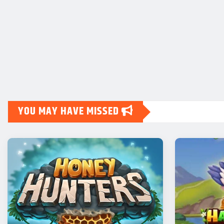
YOU MAY HAVE MISSED