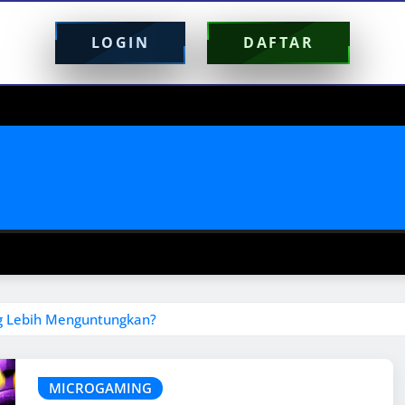
LOGIN
DAFTAR
ng Lebih Menguntungkan?
MICROGAMING