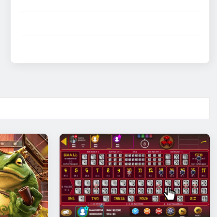
Taruhan Bola
TPG
Uncategorized