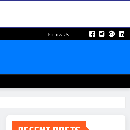
Follow Us