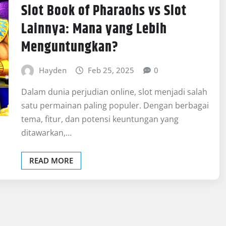
Slot Book of Pharaohs vs Slot
Lainnya: Mana yang Lebih
Menguntungkan?
Hayden
Feb 25, 2025
0
Dalam dunia perjudian online, slot menjadi salah
satu permainan paling populer. Dengan berbagai
tema, fitur, dan potensi keuntungan yang
ditawarkan,…
READ MORE