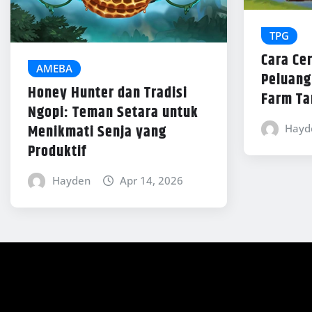
TPG
Cara Ce
AMEBA
Peluang
Honey Hunter dan Tradisi
Farm Ta
Ngopi: Teman Setara untuk
Menikmati Senja yang
Hayd
Produktif
Hayden
Apr 14, 2026